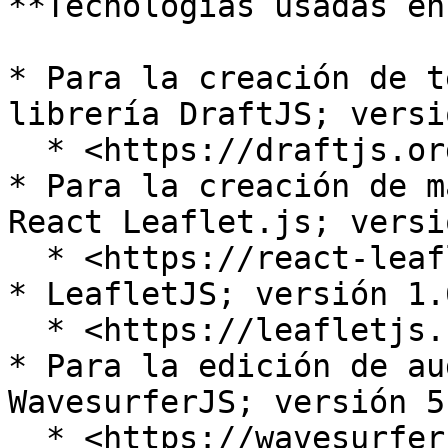
**Tecnologías usadas en
* Para la creación de t
librería DraftJS; versi
  * <https://draftjs.org/docs/getting-started/>

* Para la creación de m
React Leaflet.js; versi
  * <https://react-leaflet.js.org/>

* LeafletJS; versión 1.6
  * <https://leafletjs.com/reference.html>

* Para la edición de au
WavesurferJS; versión 5.
  * <https://wavesurfer-js.org/docs/>
