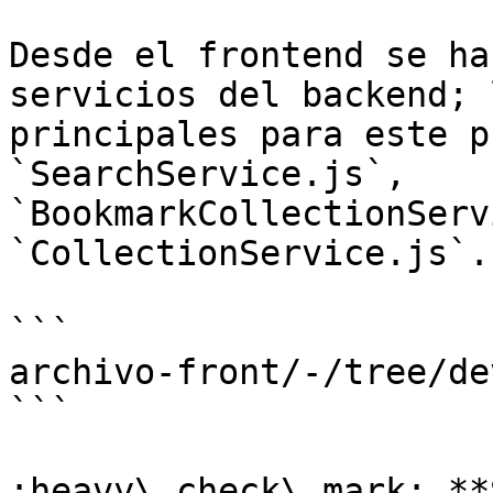
Desde el frontend se ha
servicios del backend; 
principales para este p
`SearchService.js`, 
`BookmarkCollectionServ
`CollectionService.js`.
```

archivo-front/-/tree/de
```

:heavy\_check\_mark: **