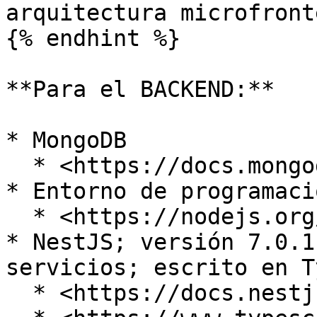
arquitectura microfronte
{% endhint %}

**Para el BACKEND:**

* MongoDB

  * <https://docs.mongodb.com/>

* Entorno de programaci
  * <https://nodejs.org/es/docs/>

* NestJS; versión 7.0.1
servicios; escrito en T
  * <https://docs.nestjs.com/>
