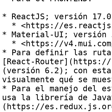
* ReactJS; versión 17.0.
  * <https://es.reactjs.org/>

* Material-UI; versión 5
  * <https://v4.mui.com/getting-started/usage/>

* Para definir las ruta
[React-Router](https://
(versión 6.2); con esta
visualmente qué se mues
* Para el manejo del es
usa la librería de Java
(https://es.redux.js.or